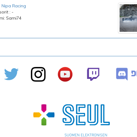
:
Nipa Racing
rit : -
imi: Sami74