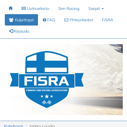
Uutisarkisto
Sim Racing
Sarjat
Kuljettajat
FAQ
Yhteystiedot
FiSRA
Kirjaudu
Kuljettajat
Jarkko Laurila