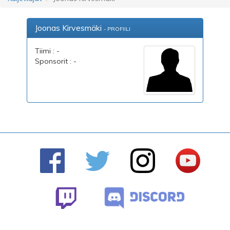
Joonas Kirvesmäki
- PROFIILI
Tiimi : -
Sponsorit : -