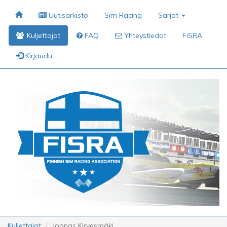
Uutisarkisto
Sim Racing
Sarjat
Kuljettajat
FAQ
Yhteystiedot
FiSRA
Kirjaudu
Kuljettajat
Joonas Kirvesmäki