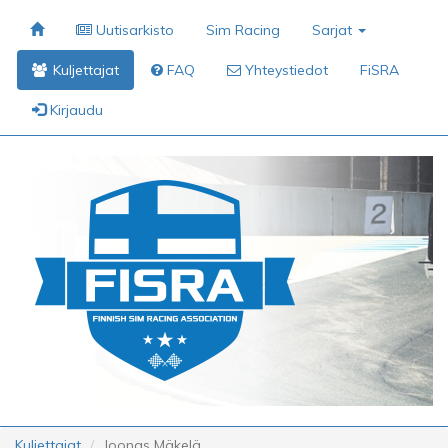
Uutisarkisto
Sim Racing
Sarjat
Kuljettajat
FAQ
Yhteystiedot
FiSRA
Kirjaudu
Kuljettajat
Joonas Mäkelä