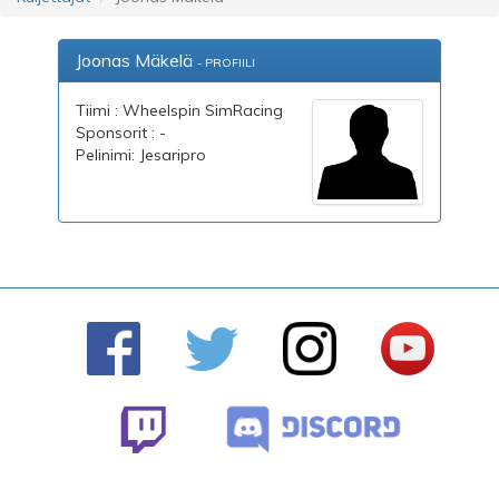
Joonas Mäkelä
- PROFIILI
Tiimi : Wheelspin SimRacing
Sponsorit : -
Pelinimi: Jesaripro