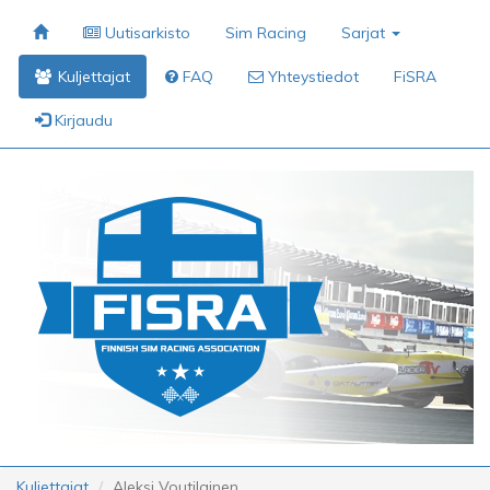
Uutisarkisto
Sim Racing
Sarjat
Kuljettajat
FAQ
Yhteystiedot
FiSRA
Kirjaudu
Kuljettajat
Aleksi Voutilainen