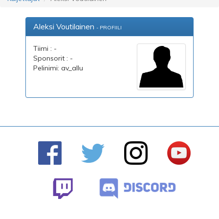
Aleksi Voutilainen
- PROFIILI
Tiimi : -
Sponsorit : -
Pelinimi: av_allu