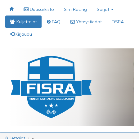
Uutisarkisto
Sim Racing
Sarjat
Kuljettajat
FAQ
Yhteystiedot
FiSRA
Kirjaudu
Kuljettajat
-