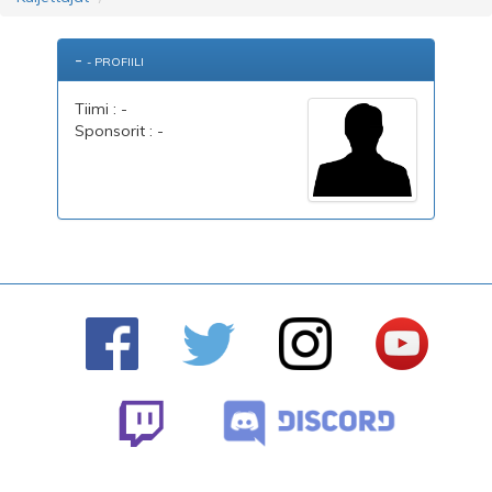
-
- PROFIILI
Tiimi : -
Sponsorit : -