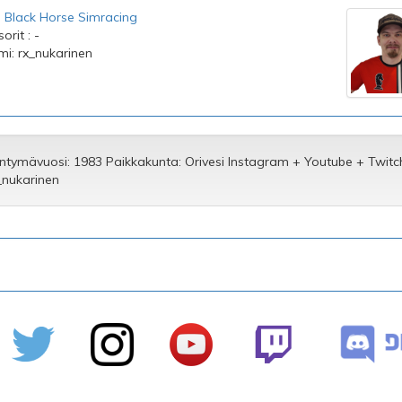
:
Black Horse Simracing
rit : -
imi: rx_nukarinen
ntymävuosi: 1983 Paikkakunta: Orivesi Instagram + Youtube + Twitc
_nukarinen