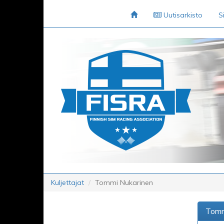
Uutisarkisto
S
Kuljettajat
Tommi Nukarinen
Tomm