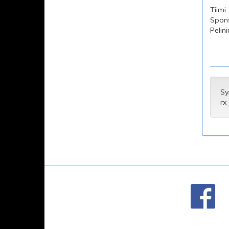
Tiimi 
Sponso
Pelin
Sy
rx