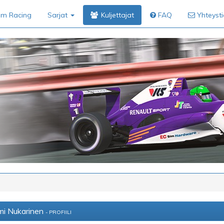
im Racing
Sarjat
Kuljettajat
FAQ
Yhteyst
i Nukarinen
- PROFIILI