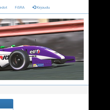
iedot
FiSRA
Kirjaudu