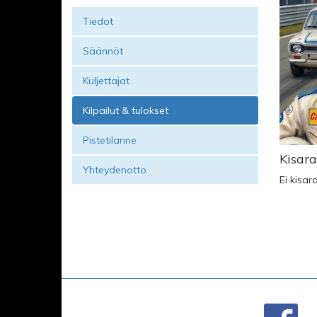
Tiedot
Säännöt
Kuljettajat
Kilpailut & tulokset
Pistetilanne
Kisara
Yhteydenotto
Ei kisar