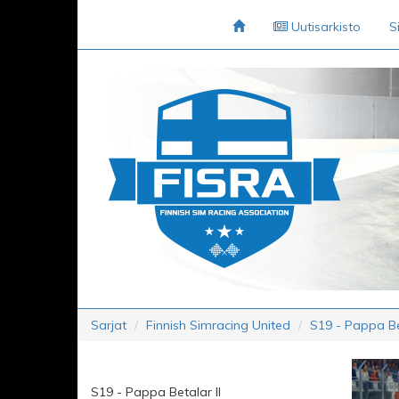
Uutisarkisto
S
Sarjat
Finnish Simracing United
S19 - Pappa Bet
S19 - Pappa Betalar II