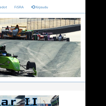
iedot
FiSRA
Kirjaudu