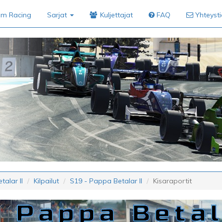
im Racing
Sarjat
Kuljettajat
FAQ
Yhteyst
alar II
Kilpailut
S19 - Pappa Betalar II
Kisaraportit