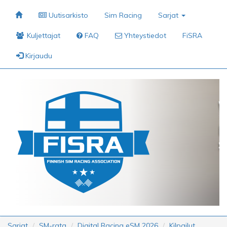
Uutisarkisto
Sim Racing
Sarjat
Kuljettajat
FAQ
Yhteystiedot
FiSRA
Kirjaudu
Sarjat
SM-rata
Digital Racing eSM 2026
Kilpailut