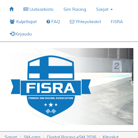
Uutisarkisto
Sim Racing
Sarjat
Kuljettajat
FAQ
Yhteystiedot
FiSRA
Kirjaudu
Sarjat
SM-rata
Digital Racing eSM 2026
Kilpailut