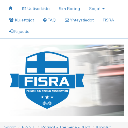
Uutisarkisto
Sim Racing
Sarjat
Kuljettajat
FAQ
Yhteystiedot
FiSRA
Kirjaudu
Sarjat
F.A.S.T.
Pörinät - The Serie - 2020
Kilpailut