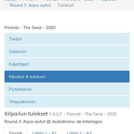
Round 3: Arpa-autot
Tulokset
Pörinät - The Serie - 2020
Tiedot
Säännöt
Kuljettajat
Kilpailut & tulokset
Pistetilanne
Yhteydenotto
Kilpailun tulokset
F.A.S.T. - Pörinät - The Serie - 2020
Round 3: Arpa-autot @ Autódromo de Interlagos
Finaali
Lähtö 1 - A1
Lähtö 1 - A2