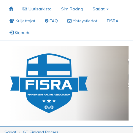
Uutisarkisto
Sim Racing
Sarjat
Kuljettajat
FAQ
Yhteystiedot
FiSRA
Kirjaudu
Sarjat
GT Finland Racers