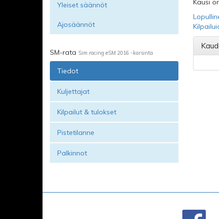
Kausi on
Yleiset säännöt
Lopullin
Ajosäännöt
Kilpailu
Kaud
SM-rata
Sim racing eSM 2016 -karsinta
Tiedot
Kuljettajat
Kilpailut & tulokset
Pistetilanne
Palkinnot