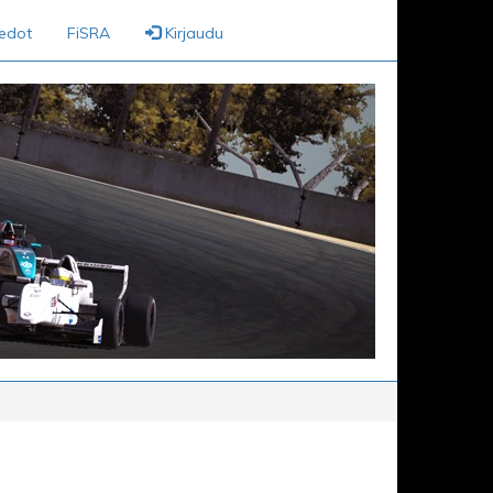
iedot
FiSRA
Kirjaudu