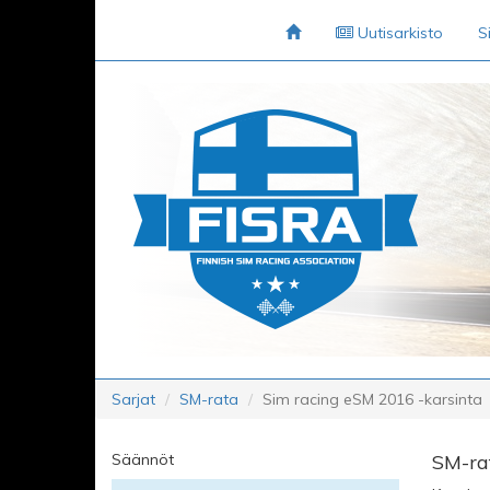
Uutisarkisto
S
Sarjat
SM-rata
Sim racing eSM 2016 -karsinta
Säännöt
SM-ra