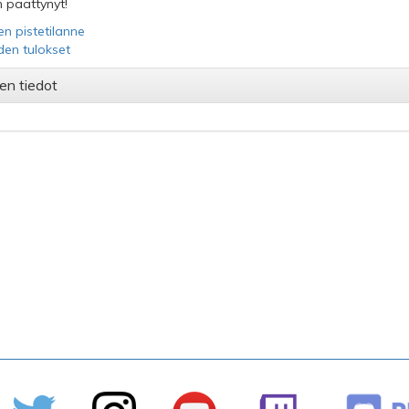
 päättynyt!
en pistetilanne
iden tulokset
en tiedot